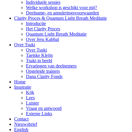
Individuele sessies
Welke workshop is geschikt voor mij?
Deelname- en annuleringsvoorwaarden
Clarity Proces & Quantum Light Breath Meditatie
Introductie
Het Clarity Proces
Quantum Light Breath Meditatie
Over Jeru Kabbal
Over Tsuki
Over Tsuki
Taetske Kleijn
Tsuki in beeld
Ervaringen van deelnemers
Opgeleide trainers
Dana Clarity Fonds
Home
Inspiratie
Kijk
Lees
Luister
Vraag en antwoord
Externe Links
Contact
Nieuwsbrief
English