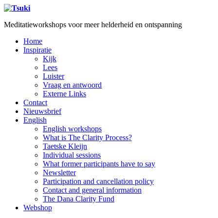
Meditatieworkshops voor meer helderheid en ontspanning
Home
Inspiratie
Kijk
Lees
Luister
Vraag en antwoord
Externe Links
Contact
Nieuwsbrief
English
English workshops
What is The Clarity Process?
Taetske Kleijn
Individual sessions
What former participants have to say
Newsletter
Participation and cancellation policy
Contact and general information
The Dana Clarity Fund
Webshop