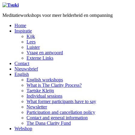
Meditatieworkshops voor meer helderheid en ontspanning
Home
Inspiratie
Kijk
Lees
Luister
Vraag en antwoord
Externe Links
Contact
Nieuwsbrief
English
English workshops
What is The Clarity Process?
Taetske Kleijn
Individual sessions
What former participants have to say
Newsletter
Participation and cancellation policy
Contact and general information
The Dana Clarity Fund
Webshop