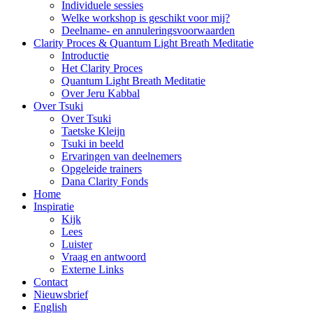
Individuele sessies
Welke workshop is geschikt voor mij?
Deelname- en annuleringsvoorwaarden
Clarity Proces & Quantum Light Breath Meditatie
Introductie
Het Clarity Proces
Quantum Light Breath Meditatie
Over Jeru Kabbal
Over Tsuki
Over Tsuki
Taetske Kleijn
Tsuki in beeld
Ervaringen van deelnemers
Opgeleide trainers
Dana Clarity Fonds
Home
Inspiratie
Kijk
Lees
Luister
Vraag en antwoord
Externe Links
Contact
Nieuwsbrief
English