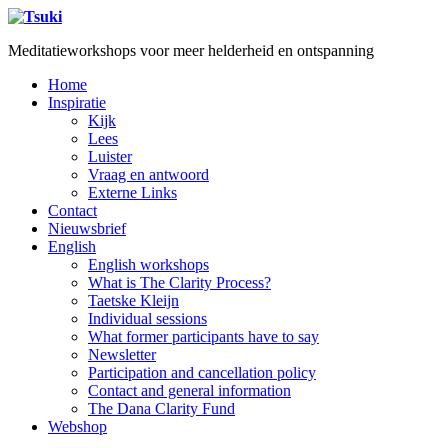
Meditatieworkshops voor meer helderheid en ontspanning
Home
Inspiratie
Kijk
Lees
Luister
Vraag en antwoord
Externe Links
Contact
Nieuwsbrief
English
English workshops
What is The Clarity Process?
Taetske Kleijn
Individual sessions
What former participants have to say
Newsletter
Participation and cancellation policy
Contact and general information
The Dana Clarity Fund
Webshop