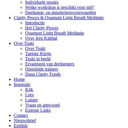
Individuele sessies
Welke workshop is geschikt voor mij?
Deelname- en annuleringsvoorwaarden
Clarity Proces & Quantum Light Breath Meditatie
Introductie
Het Clarity Proces
Quantum Light Breath Meditatie
Over Jeru Kabbal
Over Tsuki
Over Tsuki
Taetske Kleijn
Tsuki in beeld
Ervaringen van deelnemers
Opgeleide trainers
Dana Clarity Fonds
Home
Inspiratie
Kijk
Lees
Luister
Vraag en antwoord
Externe Links
Contact
Nieuwsbrief
English