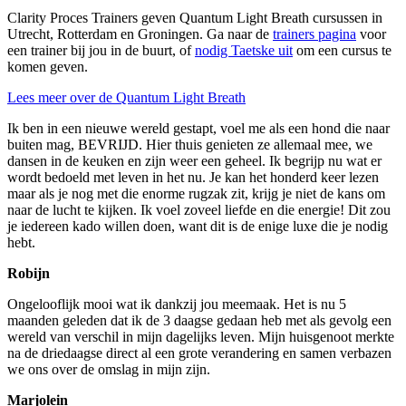
Clarity Proces Trainers geven Quantum Light Breath cursussen in
Utrecht, Rotterdam en Groningen. Ga naar de
trainers pagina
voor
een trainer bij jou in de buurt, of
nodig Taetske uit
om een cursus te
komen geven.
Lees meer over de Quantum Light Breath
Ik ben in een nieuwe wereld gestapt, voel me als een hond die naar
buiten mag, BEVRIJD. Hier thuis genieten ze allemaal mee, we
dansen in de keuken en zijn weer een geheel. Ik begrijp nu wat er
wordt bedoeld met leven in het nu. Je kan het honderd keer lezen
maar als je nog met die enorme rugzak zit, krijg je niet de kans om
naar de lucht te kijken. Ik voel zoveel liefde en die energie! Dit zou
je iedereen kado willen doen, want dit is de enige luxe die je nodig
hebt.
Robijn
Ongelooflijk mooi wat ik dankzij jou meemaak. Het is nu 5
maanden geleden dat ik de 3 daagse gedaan heb met als gevolg een
wereld van verschil in mijn dagelijks leven. Mijn huisgenoot merkte
na de driedaagse direct al een grote verandering en samen verbazen
we ons over de omslag in mijn zijn.
Marjolein