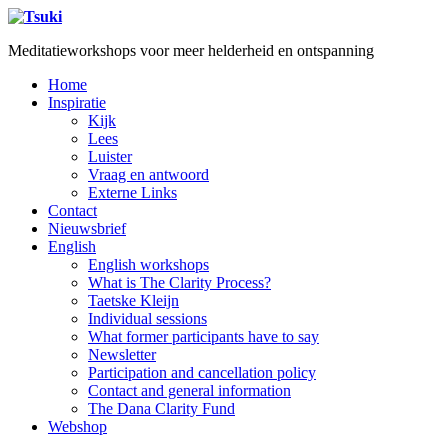
Meditatieworkshops voor meer helderheid en ontspanning
Home
Inspiratie
Kijk
Lees
Luister
Vraag en antwoord
Externe Links
Contact
Nieuwsbrief
English
English workshops
What is The Clarity Process?
Taetske Kleijn
Individual sessions
What former participants have to say
Newsletter
Participation and cancellation policy
Contact and general information
The Dana Clarity Fund
Webshop