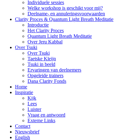
Individuele sessies
Welke workshop is geschikt voor mij?
Deelname- en annuleringsvoorwaarden
Clarity Proces & Quantum Light Breath Meditatie
Introductie
Het Clarity Proces
Quantum Light Breath Meditatie
Over Jeru Kabbal
Over Tsuki
Over Tsuki
Taetske Kleijn
Tsuki in beeld
Ervaringen van deelnemers
Opgeleide trainers
Dana Clarity Fonds
Home
Inspiratie
Kijk
Lees
Luister
Vraag en antwoord
Externe Links
Contact
Nieuwsbrief
English