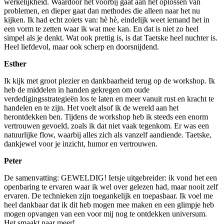
werkelijkheid. Waardoor het voorbij gaat aan het oplossen van
problemen, en dieper gaat dan methodes die alleen naar het nu
kijken. Ik had echt zoiets van: hè hè, eindelijk weet iemand het in
een vorm te zetten waar ik wat mee kan. En dat is niet zo heel
simpel als je denkt. Wat ook prettig is, is dat Taetske heel nuchter is.
Heel liefdevol, maar ook scherp en doorsnijdend.
Esther
Ik kijk met groot plezier en dankbaarheid terug op de workshop. Ik
heb de middelen in handen gekregen om oude
verdedigingsstrategieën los te laten en meer vanuit rust en kracht te
handelen en te zijn. Het voelt alsof ik de wereld aan het
herontdekken ben. Tijdens de workshop heb ik steeds een enorm
vertrouwen gevoeld, zoals ik dat niet vaak tegenkom. Er was een
natuurlijke flow, waarbij alles zich als vanzelf aandiende. Taetske,
dankjewel voor je inzicht, humor en vertrouwen.
Peter
De samenvatting: GEWELDIG! Ietsje uitgebreider: ik vond het een
openbaring te ervaren waar ik wel over gelezen had, maar nooit zelf
ervaren. De technieken zijn toegankelijk en toepasbaar. Ik voel me
heel dankbaar dat ik dit heb mogen mee maken en een glimpje heb
mogen opvangen van een voor mij nog te ontdekken universum.
Het smaakt naar meer!