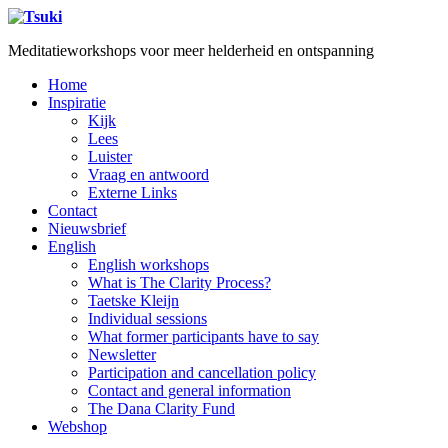
Meditatieworkshops voor meer helderheid en ontspanning
Home
Inspiratie
Kijk
Lees
Luister
Vraag en antwoord
Externe Links
Contact
Nieuwsbrief
English
English workshops
What is The Clarity Process?
Taetske Kleijn
Individual sessions
What former participants have to say
Newsletter
Participation and cancellation policy
Contact and general information
The Dana Clarity Fund
Webshop