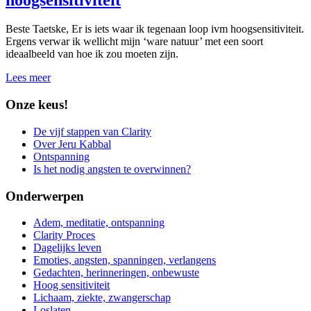
Beste Taetske, Er is iets waar ik tegenaan loop ivm hoogsensitiviteit.
Ergens verwar ik wellicht mijn ‘ware natuur’ met een soort
ideaalbeeld van hoe ik zou moeten zijn.
Lees meer
Onze keus!
De vijf stappen van Clarity
Over Jeru Kabbal
Ontspanning
Is het nodig angsten te overwinnen?
Onderwerpen
Adem, meditatie, ontspanning
Clarity Proces
Dagelijks leven
Emoties, angsten, spanningen, verlangens
Gedachten, herinneringen, onbewuste
Hoog sensitiviteit
Lichaam, ziekte, zwangerschap
Loslaten