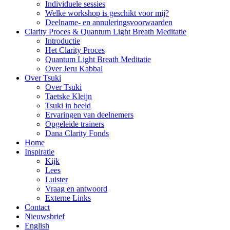
Individuele sessies
Welke workshop is geschikt voor mij?
Deelname- en annuleringsvoorwaarden
Clarity Proces & Quantum Light Breath Meditatie
Introductie
Het Clarity Proces
Quantum Light Breath Meditatie
Over Jeru Kabbal
Over Tsuki
Over Tsuki
Taetske Kleijn
Tsuki in beeld
Ervaringen van deelnemers
Opgeleide trainers
Dana Clarity Fonds
Home
Inspiratie
Kijk
Lees
Luister
Vraag en antwoord
Externe Links
Contact
Nieuwsbrief
English