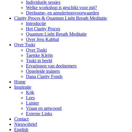
Individuele sessies
Welke workshop is geschikt voor mij?
Deelname- en annuleringsvoorwaarden
Clarity Proces & Quantum Light Breath Meditatie
Introductie
Het Clarity Proces
Quantum Light Breath Meditatie
Over Jeru Kabbal
Over Tsuki
Over Tsuki
Taetske Kleijn
Tsuki in beeld
Ervaringen van deelnemers
Opgeleide trainers
Dana Clarity Fonds
Home
Inspiratie
Kijk
Lees
Luister
Vraag en antwoord
Externe Links
Contact
Nieuwsbrief
English