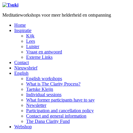
Meditatieworkshops voor meer helderheid en ontspanning
Home
Inspiratie
Kijk
Lees
Luister
Vraag en antwoord
Externe Links
Contact
Nieuwsbrief
English
English workshops
What is The Clarity Process?
Taetske Kleijn
Individual sessions
What former participants have to say
Newsletter
Participation and cancellation policy
Contact and general information
The Dana Clarity Fund
Webshop