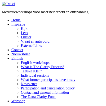
Meditatieworkshops voor meer helderheid en ontspanning
Home
Inspiratie
Kijk
Lees
Luister
Vraag en antwoord
Externe Links
Contact
Nieuwsbrief
English
English workshops
What is The Clarity Process?
Taetske Kleijn
Individual sessions
What former participants have to say
Newsletter
Participation and cancellation policy
Contact and general information
The Dana Clarity Fund
Webshop