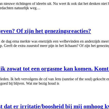
nieuwe richtingen of ideeën uit. Nu weet ik ook dat het denken niet het 
 gedachten natuurlijk weg…
geven? Of zijn het genezingsreacties?
e dag erna merkte was enerzijds een welbevinden en anderzijds meer p
 Geeft de extra zuurstof meer pijn in het lichaam? Of zijn het genezin
at ik zowat tot een orgasme kan komen. Komt
eden. Ik heb vervolgens de cd van Jeru (sunrise of the soul) gekocht 
 goed bij blijven. Wat me bezig houd is
st dat er irritatie/boosheid bij mij omhoog