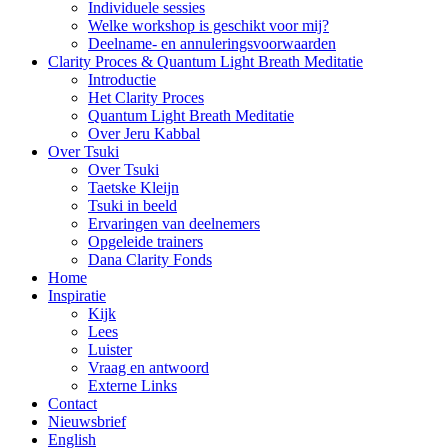
Individuele sessies
Welke workshop is geschikt voor mij?
Deelname- en annuleringsvoorwaarden
Clarity Proces & Quantum Light Breath Meditatie
Introductie
Het Clarity Proces
Quantum Light Breath Meditatie
Over Jeru Kabbal
Over Tsuki
Over Tsuki
Taetske Kleijn
Tsuki in beeld
Ervaringen van deelnemers
Opgeleide trainers
Dana Clarity Fonds
Home
Inspiratie
Kijk
Lees
Luister
Vraag en antwoord
Externe Links
Contact
Nieuwsbrief
English