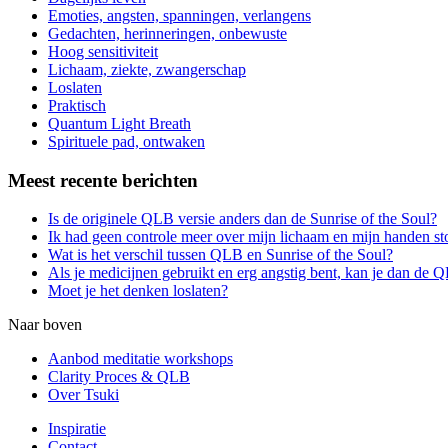
Emoties, angsten, spanningen, verlangens
Gedachten, herinneringen, onbewuste
Hoog sensitiviteit
Lichaam, ziekte, zwangerschap
Loslaten
Praktisch
Quantum Light Breath
Spirituele pad, ontwaken
Meest recente berichten
Is de originele QLB versie anders dan de Sunrise of the Soul?
Ik had geen controle meer over mijn lichaam en mijn handen s
Wat is het verschil tussen QLB en Sunrise of the Soul?
Als je medicijnen gebruikt en erg angstig bent, kan je dan de
Moet je het denken loslaten?
Naar boven
Aanbod meditatie workshops
Clarity Proces & QLB
Over Tsuki
Inspiratie
Contact