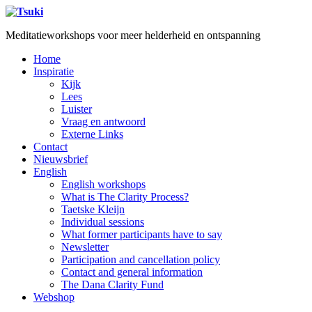
Meditatieworkshops voor meer helderheid en ontspanning
Home
Inspiratie
Kijk
Lees
Luister
Vraag en antwoord
Externe Links
Contact
Nieuwsbrief
English
English workshops
What is The Clarity Process?
Taetske Kleijn
Individual sessions
What former participants have to say
Newsletter
Participation and cancellation policy
Contact and general information
The Dana Clarity Fund
Webshop