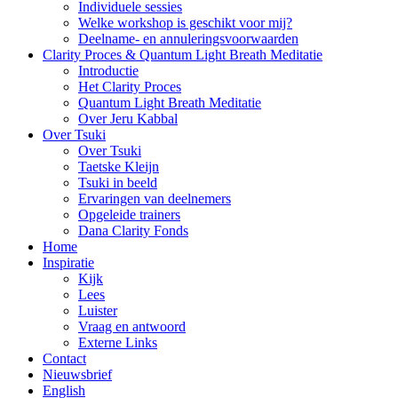
Individuele sessies
Welke workshop is geschikt voor mij?
Deelname- en annuleringsvoorwaarden
Clarity Proces & Quantum Light Breath Meditatie
Introductie
Het Clarity Proces
Quantum Light Breath Meditatie
Over Jeru Kabbal
Over Tsuki
Over Tsuki
Taetske Kleijn
Tsuki in beeld
Ervaringen van deelnemers
Opgeleide trainers
Dana Clarity Fonds
Home
Inspiratie
Kijk
Lees
Luister
Vraag en antwoord
Externe Links
Contact
Nieuwsbrief
English