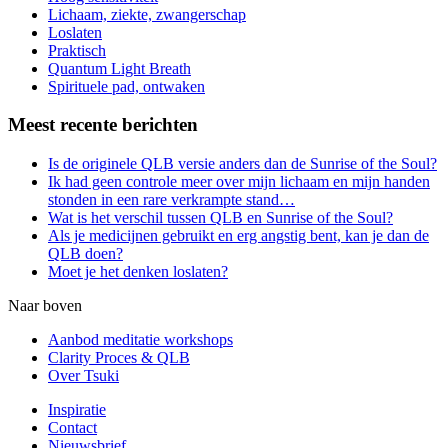
Lichaam, ziekte, zwangerschap
Loslaten
Praktisch
Quantum Light Breath
Spirituele pad, ontwaken
Meest recente berichten
Is de originele QLB versie anders dan de Sunrise of the Soul?
Ik had geen controle meer over mijn lichaam en mijn handen
stonden in een rare verkrampte stand…
Wat is het verschil tussen QLB en Sunrise of the Soul?
Als je medicijnen gebruikt en erg angstig bent, kan je dan de
QLB doen?
Moet je het denken loslaten?
Naar boven
Aanbod meditatie workshops
Clarity Proces & QLB
Over Tsuki
Inspiratie
Contact
Nieuwsbrief