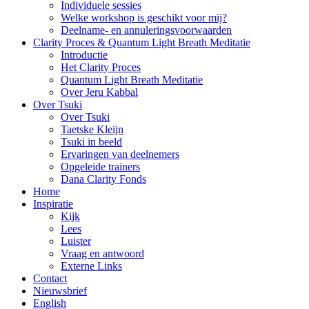
Individuele sessies
Welke workshop is geschikt voor mij?
Deelname- en annuleringsvoorwaarden
Clarity Proces & Quantum Light Breath Meditatie
Introductie
Het Clarity Proces
Quantum Light Breath Meditatie
Over Jeru Kabbal
Over Tsuki
Over Tsuki
Taetske Kleijn
Tsuki in beeld
Ervaringen van deelnemers
Opgeleide trainers
Dana Clarity Fonds
Home
Inspiratie
Kijk
Lees
Luister
Vraag en antwoord
Externe Links
Contact
Nieuwsbrief
English