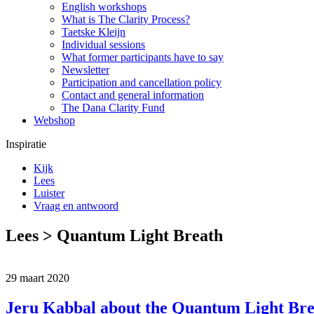
English workshops
What is The Clarity Process?
Taetske Kleijn
Individual sessions
What former participants have to say
Newsletter
Participation and cancellation policy
Contact and general information
The Dana Clarity Fund
Webshop
Inspiratie
Kijk
Lees
Luister
Vraag en antwoord
Lees > Quantum Light Breath
29 maart 2020
Jeru Kabbal about the Quantum Light Br