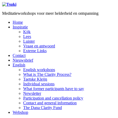
Meditatieworkshops voor meer helderheid en ontspanning
Home
Inspiratie
Kijk
Lees
Luister
Vraag en antwoord
Externe Links
Contact
Nieuwsbrief
English
English workshops
What is The Clarity Process?
Taetske Kleijn
Individual sessions
What former participants have to say
Newsletter
Participation and cancellation policy
Contact and general information
The Dana Clarity Fund
Webshop