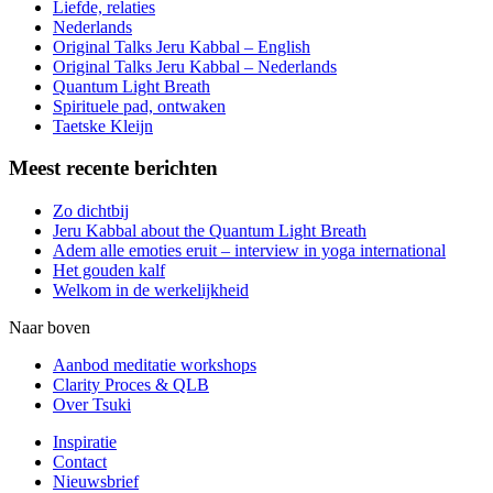
Liefde, relaties
Nederlands
Original Talks Jeru Kabbal – English
Original Talks Jeru Kabbal – Nederlands
Quantum Light Breath
Spirituele pad, ontwaken
Taetske Kleijn
Meest recente berichten
Zo dichtbij
Jeru Kabbal about the Quantum Light Breath
Adem alle emoties eruit – interview in yoga international
Het gouden kalf
Welkom in de werkelijkheid
Naar boven
Aanbod meditatie workshops
Clarity Proces & QLB
Over Tsuki
Inspiratie
Contact
Nieuwsbrief