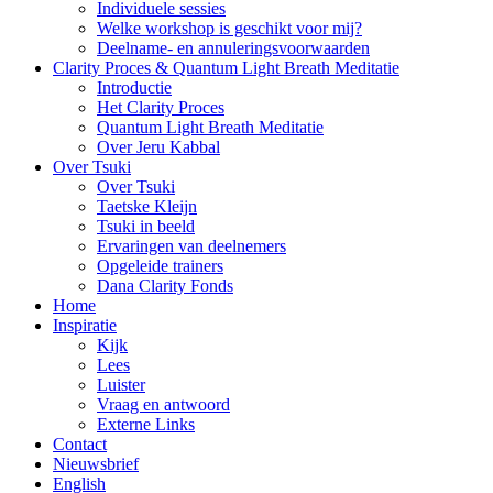
Individuele sessies
Welke workshop is geschikt voor mij?
Deelname- en annuleringsvoorwaarden
Clarity Proces & Quantum Light Breath Meditatie
Introductie
Het Clarity Proces
Quantum Light Breath Meditatie
Over Jeru Kabbal
Over Tsuki
Over Tsuki
Taetske Kleijn
Tsuki in beeld
Ervaringen van deelnemers
Opgeleide trainers
Dana Clarity Fonds
Home
Inspiratie
Kijk
Lees
Luister
Vraag en antwoord
Externe Links
Contact
Nieuwsbrief
English