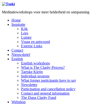
Meditatieworkshops voor meer helderheid en ontspanning
Home
Inspiratie
Kijk
Lees
Luister
Vraag en antwoord
Externe Links
Contact
Nieuwsbrief
English
English workshops
What is The Clarity Process?
Taetske Kleijn
Individual sessions
What former participants have to say
Newsletter
Participation and cancellation policy
Contact and general information
The Dana Clarity Fund
Webshop