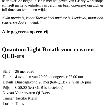
haar over. Ze begon in 1996 met het geven van Clarity workshops
en heeft na het overlijden van Jeru haar baan opgezegd om zich er
full time aan te kunnen wijden.
“
Wat prettig is, is dat Taetske heel nuchter is. Liefdevol, maar ook
scherp en doorsnijdend.”
Alle gegevens op een rij
Quantum Light Breath voor ervaren
QLB-ers
Start
26 mei 2020
Duur
4 avonden van 20.00 tot ongeveer 22.00 uur.
Details
Dinsdagavond 26 mei (test-QLB), 2, 9 en 16 juni.
Prijs
€ 50,00 (test-QLB is kosteloos)
Niveau
Voor ervaren QLB-ers
Trainer
Taetske Kleijn
Locatie
Thuis