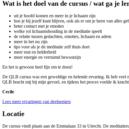
Wat is het doel van de cursus / wat ga je le
uit je hoofd komen en meer in je lichaam zijn
hoe je bij jezelf kunt blijven, ook als er om je heen van alles ge
beter contact met je emoties
welke rol lichaamshouding in de meditatie speelt
de relatie tussen gedachten, emoties, lichaam en adem
meer in het nu zijn
tips voor als je de meditatie zelf thuis doet
meer rust en helderheid
meer energie en verruimd bewustzijn
En het is gewoon heel fijn om te doen!
De QLB cursus was een geweldige en helende ervaring. Ik heb veel me
QLB bracht mij bij mijn gevoel, en tijdens het proces voelde ik krac
Cecile
Lees meer ervaringen van deelnemers
Locatie
De cursus vindt plaats aan de Emmalaan 33 in Utrecht. De meditatierui