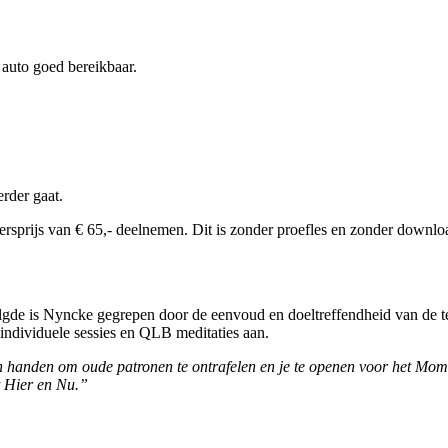
 auto goed bereikbaar.
erder gaat.
rsprijs van € 65,- deelnemen. Dit is zonder proefles en zonder downlo
lgde is Nyncke gegrepen door de eenvoud en doeltreffendheid van de te
 individuele sessies en QLB meditaties aan.
n in handen om oude patronen te ontrafelen en je te openen voor het Mo
t Hier en Nu.”