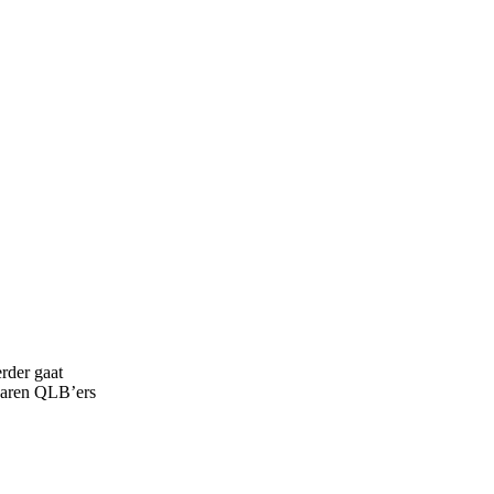
erder gaat
varen QLB’ers