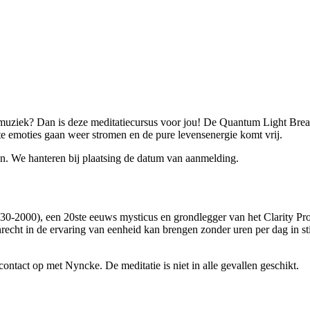
 muziek? Dan is deze meditatiecursus voor jou! De Quantum Light Breat
kte emoties gaan weer stromen en de pure levensenergie komt vrij.
n. We hanteren bij plaatsing de datum van aanmelding.
-2000), een 20ste eeuws mysticus en grondlegger van het Clarity Proc
echt in de ervaring van eenheid kan brengen zonder uren per dag in sti
ntact op met Nyncke. De meditatie is niet in alle gevallen geschikt.