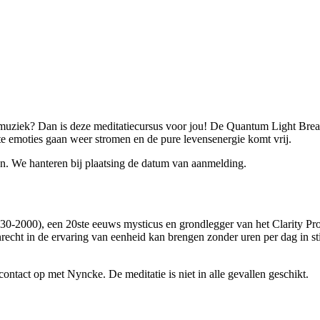
 muziek? Dan is deze meditatiecursus voor jou! De Quantum Light Breat
kte emoties gaan weer stromen en de pure levensenergie komt vrij.
n. We hanteren bij plaatsing de datum van aanmelding.
-2000), een 20ste eeuws mysticus en grondlegger van het Clarity Proc
echt in de ervaring van eenheid kan brengen zonder uren per dag in sti
ntact op met Nyncke. De meditatie is niet in alle gevallen geschikt.