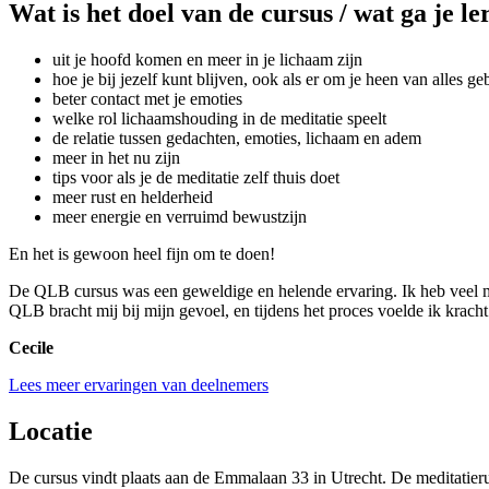
Wat is het doel van de cursus / wat ga je le
uit je hoofd komen en meer in je lichaam zijn
hoe je bij jezelf kunt blijven, ook als er om je heen van alles ge
beter contact met je emoties
welke rol lichaamshouding in de meditatie speelt
de relatie tussen gedachten, emoties, lichaam en adem
meer in het nu zijn
tips voor als je de meditatie zelf thuis doet
meer rust en helderheid
meer energie en verruimd bewustzijn
En het is gewoon heel fijn om te doen!
De QLB cursus was een geweldige en helende ervaring. Ik heb veel me
QLB bracht mij bij mijn gevoel, en tijdens het proces voelde ik krac
Cecile
Lees meer ervaringen van deelnemers
Locatie
De cursus vindt plaats aan de Emmalaan 33 in Utrecht. De meditatierui