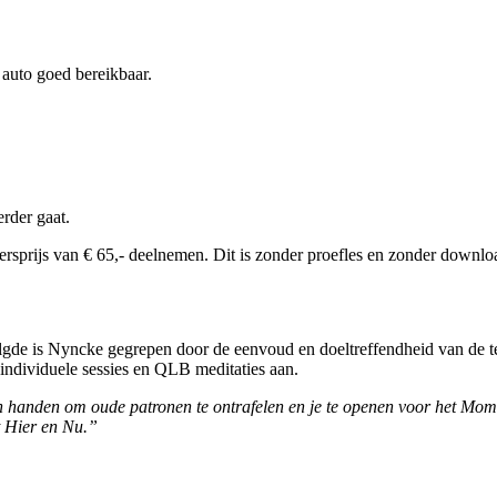
 auto goed bereikbaar.
erder gaat.
rsprijs van € 65,- deelnemen. Dit is zonder proefles en zonder downlo
lgde is Nyncke gegrepen door de eenvoud en doeltreffendheid van de te
 individuele sessies en QLB meditaties aan.
n in handen om oude patronen te ontrafelen en je te openen voor het Mo
t Hier en Nu.”