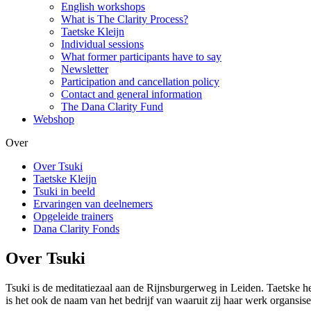
English workshops
What is The Clarity Process?
Taetske Kleijn
Individual sessions
What former participants have to say
Newsletter
Participation and cancellation policy
Contact and general information
The Dana Clarity Fund
Webshop
Over
Over Tsuki
Taetske Kleijn
Tsuki in beeld
Ervaringen van deelnemers
Opgeleide trainers
Dana Clarity Fonds
Over Tsuki
Tsuki is de meditatiezaal aan de Rijnsburgerweg in Leiden. Taetske 
is het ook de naam van het bedrijf van waaruit zij haar werk organsise