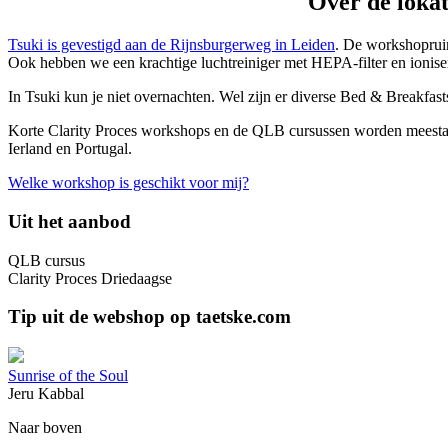
Over de lokat
Tsuki is gevestigd aan de Rijnsburgerweg in Leiden
. De workshopruimt
Ook hebben we een krachtige luchtreiniger met HEPA-filter en ioniser
In Tsuki kun je niet overnachten. Wel zijn er diverse Bed & Breakfasts
Korte Clarity Proces workshops en de QLB cursussen worden meestal i
Ierland en Portugal.
Welke workshop is geschikt voor mij?
Uit het aanbod
QLB cursus
Clarity Proces Driedaagse
Tip uit de webshop op taetske.com
Sunrise of the Soul
Jeru Kabbal
Naar boven