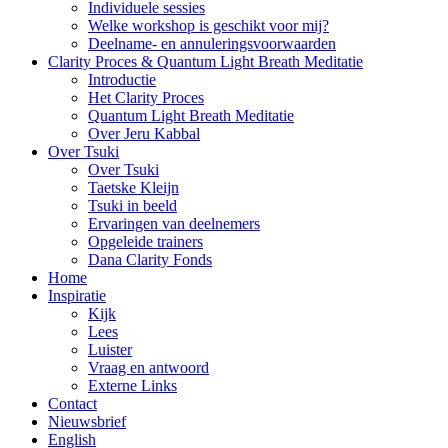
Individuele sessies
Welke workshop is geschikt voor mij?
Deelname- en annuleringsvoorwaarden
Clarity Proces & Quantum Light Breath Meditatie
Introductie
Het Clarity Proces
Quantum Light Breath Meditatie
Over Jeru Kabbal
Over Tsuki
Over Tsuki
Taetske Kleijn
Tsuki in beeld
Ervaringen van deelnemers
Opgeleide trainers
Dana Clarity Fonds
Home
Inspiratie
Kijk
Lees
Luister
Vraag en antwoord
Externe Links
Contact
Nieuwsbrief
English