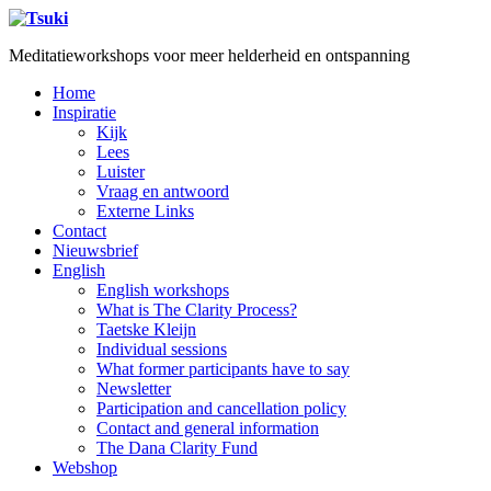
Meditatieworkshops voor meer helderheid en ontspanning
Home
Inspiratie
Kijk
Lees
Luister
Vraag en antwoord
Externe Links
Contact
Nieuwsbrief
English
English workshops
What is The Clarity Process?
Taetske Kleijn
Individual sessions
What former participants have to say
Newsletter
Participation and cancellation policy
Contact and general information
The Dana Clarity Fund
Webshop