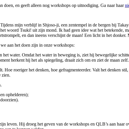
gaan doen, en geeft alleen nog workshops op uitnodiging. Ga naar haar
ni
ijdens mijn verblijf in Shjoso-ji, een zentempel in de bergen bij Takay
ns het woord Tsuki! uit zijn mond. Ik had geen idee wat het betekende, 
rtstrompelt, en dan ineens verschijnt de maan! Een licht in het donker.
 we aan het doen zijn in onze workshops:
 het water. Omdat het water in beweging is, ziet hij bewegelijke schitte
t herkent hij het als spiegeling, draait zich om en ziet de maan zelf.
. Hoe roeriger het denken, hoe gefragmenteerder. Valt het denken stil,
 zien.
.
nen ophelderen);
 doorzien).
n zijn leven. Hij droeg het geven van de workshops en QLB’s aan haar 