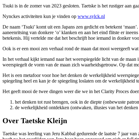
Tsuki is in de zomer van 2023 gesloten. Taetske is het rustiger aan 
Nynckes activiteiten kun je vinden op
www.sylck.nl
De naam ‘Tsuki’ komt uit een Japans zen gedicht en betekent ‘maan’. T
aaneenritsing van donkere ‘o’ klanken en aan het eind flitste er inee
betekenis. Hij vertelde me dat het beschrijft hoe iemand in donker voo
Ook is er een mooi zen verhaal rond de maan dat mooi weergeeft wat
In het verhaal kijkt iemand naar het weerspiegelde licht van de maan in
weerspiegelt de vorm van de maan zich waarheidsgetrouw. Op dat momen
Het is een metafoor voor hoe het denken de werkelijkheid weerspiegelt
spiegeling heel en kan je de spiegeling loslaten om de werkelijkheid te
Het geeft mooi de twee dingen weer die we in het Clarity Proces doen
het denken tot rust brengen, ook in de diepte (onbewuste patro
de werkelijkheid ontdekken (ontwaken, illusies van het denken
Over Taetske Kleijn
Taetske was leerling van Jeru Kabbal gedurende de laatste 7 jaar va