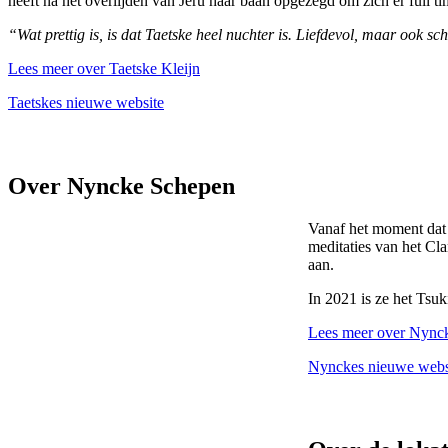
heeft na het overlijden van Jeru haar baan opgezegd om zich er full t
“Wat prettig is, is dat Taetske heel nuchter is. Liefdevol, maar ook s
Lees meer over Taetske Kleijn
Taetskes nieuwe website
Over Nyncke Schepen
Vanaf het moment dat 
meditaties van het Cla
aan.
In 2021 is ze het Tsuk
Lees meer over Nyncke
Nynckes nieuwe webs