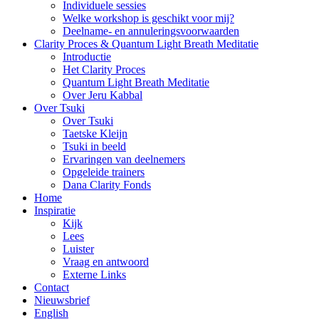
Individuele sessies
Welke workshop is geschikt voor mij?
Deelname- en annuleringsvoorwaarden
Clarity Proces & Quantum Light Breath Meditatie
Introductie
Het Clarity Proces
Quantum Light Breath Meditatie
Over Jeru Kabbal
Over Tsuki
Over Tsuki
Taetske Kleijn
Tsuki in beeld
Ervaringen van deelnemers
Opgeleide trainers
Dana Clarity Fonds
Home
Inspiratie
Kijk
Lees
Luister
Vraag en antwoord
Externe Links
Contact
Nieuwsbrief
English