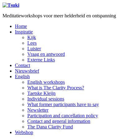
Meditatieworkshops voor meer helderheid en ontspanning
Home
Inspiratie
Kijk
Lees
Luister
Vraag en antwoord
Externe Links
Contact
Nieuwsbrief
English
English workshops
What is The Clarity Process?
Taetske Kleijn
Individual sessions
What former participants have to say
Newsletter
Participation and cancellation policy
Contact and general information
The Dana Clarity Fund
Webshop