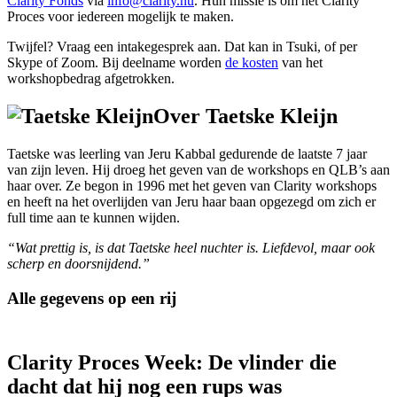
Clarity Fonds
via
info@clarity.nu
. Hun missie is om het Clarity
Proces voor iedereen mogelijk te maken.
Twijfel? Vraag een intakegesprek aan. Dat kan in Tsuki, of per
Skype of Zoom. Bij deelname worden
de kosten
van het
workshopbedrag afgetrokken.
Over Taetske Kleijn
Taetske was leerling van Jeru Kabbal gedurende de laatste 7 jaar
van zijn leven. Hij droeg het geven van de workshops en QLB’s aan
haar over. Ze begon in 1996 met het geven van Clarity workshops
en heeft na het overlijden van Jeru haar baan opgezegd om zich er
full time aan te kunnen wijden.
“
Wat prettig is, is dat Taetske heel nuchter is. Liefdevol, maar ook
scherp en doorsnijdend.”
Alle gegevens op een rij
Clarity Proces Week: De vlinder die
dacht dat hij nog een rups was