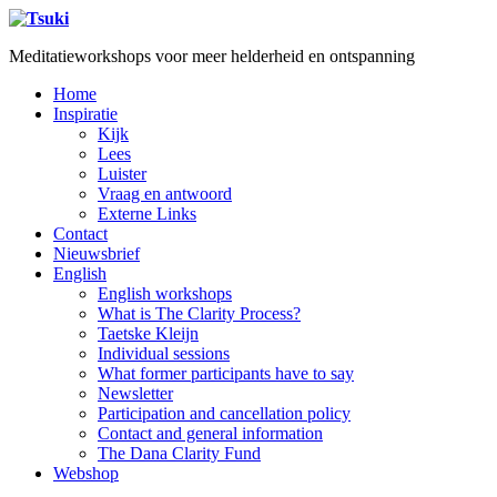
Meditatieworkshops voor meer helderheid en ontspanning
Home
Inspiratie
Kijk
Lees
Luister
Vraag en antwoord
Externe Links
Contact
Nieuwsbrief
English
English workshops
What is The Clarity Process?
Taetske Kleijn
Individual sessions
What former participants have to say
Newsletter
Participation and cancellation policy
Contact and general information
The Dana Clarity Fund
Webshop