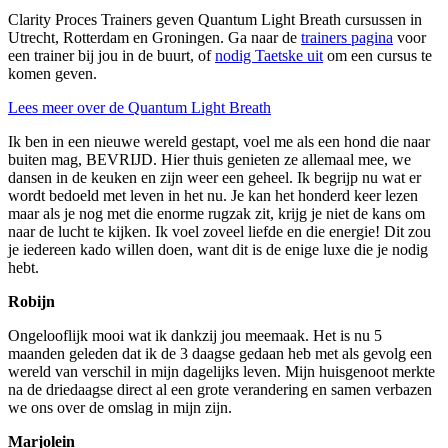
Clarity Proces Trainers geven Quantum Light Breath cursussen in
Utrecht, Rotterdam en Groningen. Ga naar de
trainers pagina
voor
een trainer bij jou in de buurt, of
nodig Taetske uit
om een cursus te
komen geven.
Lees meer over de Quantum Light Breath
Ik ben in een nieuwe wereld gestapt, voel me als een hond die naar
buiten mag, BEVRIJD. Hier thuis genieten ze allemaal mee, we
dansen in de keuken en zijn weer een geheel. Ik begrijp nu wat er
wordt bedoeld met leven in het nu. Je kan het honderd keer lezen
maar als je nog met die enorme rugzak zit, krijg je niet de kans om
naar de lucht te kijken. Ik voel zoveel liefde en die energie! Dit zou
je iedereen kado willen doen, want dit is de enige luxe die je nodig
hebt.
Robijn
Ongelooflijk mooi wat ik dankzij jou meemaak. Het is nu 5
maanden geleden dat ik de 3 daagse gedaan heb met als gevolg een
wereld van verschil in mijn dagelijks leven. Mijn huisgenoot merkte
na de driedaagse direct al een grote verandering en samen verbazen
we ons over de omslag in mijn zijn.
Marjolein