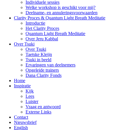
Individuele sessies
Welke workshop is geschikt voor mij?
Deelname- en annuleringsvoorwaarden
Clarity Proces & Quantum Light Breath Meditatie
Introductie
Het Clarity Proces
Quantum Light Breath Meditatie
Over Jeru Kabbal
Over Tsuki
Over Tsuki
Taetske Kleijn
Tsuki in beeld
Ervaringen van deelnemers
Opgeleide trainers
Dana Clarity Fonds
Home
Inspiratie
Kijk
Lees
Luister
Vraag en antwoord
Externe Links
Contact
Nieuwsbrief
English