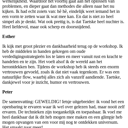
werkelijkheid. Waardoor het voorbij gaat aan het oplossen van
problemen, en dieper gaat dan methodes die alleen naar het nu
kijken. Ik had echt zoiets van: hè hè, eindelijk weet iemand het in
een vorm te zetten waar ik wat mee kan. En dat is niet zo heel
simpel als je denkt. Wat ook prettig is, is dat Taetske heel nuchter is.
Heel liefdevol, maar ook scherp en doorsnijdend.
Esther
Ik kijk met groot plezier en dankbaarheid terug op de workshop. Ik
heb de middelen in handen gekregen om oude
verdedigingsstrategieën los te laten en meer vanuit rust en kracht te
handelen en te zijn. Het voelt alsof ik de wereld aan het
herontdekken ben. Tijdens de workshop heb ik steeds een enorm
vertrouwen gevoeld, zoals ik dat niet vaak tegenkom. Er was een
natuurlijke flow, waarbij alles zich als vanzelf aandiende. Taetske,
dankjewel voor je inzicht, humor en vertrouwen.
Peter
De samenvatting: GEWELDIG! Ietsje uitgebreider: ik vond het een
openbaring te ervaren waar ik wel over gelezen had, maar nooit zelf
ervaren. De technieken zijn toegankelijk en toepasbaar. Ik voel me
heel dankbaar dat ik dit heb mogen mee maken en een glimpje heb
mogen opvangen van een voor mij nog te ontdekken universum.
Het smaakt naar meer!