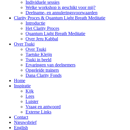
Individuele sessies
Welke workshop is geschikt voor mij?
Deelname- en annuleringsvoorwaarden
Clarity Proces & Quantum Light Breath Meditatie
Introductie
Het Clarity Proces
Quantum Light Breath Meditatie
Over Jeru Kabbal
Over Tsuki
Over Tsuki
Taetske Kleijn
Tsuki in beeld
Ervaringen van deelnemers
Opgeleide trainers
Dana Clarity Fonds
Home
Inspiratie
Kijk
Lees
Luister
Vraag en antwoord
Externe Links
Contact
Nieuwsbrief
English