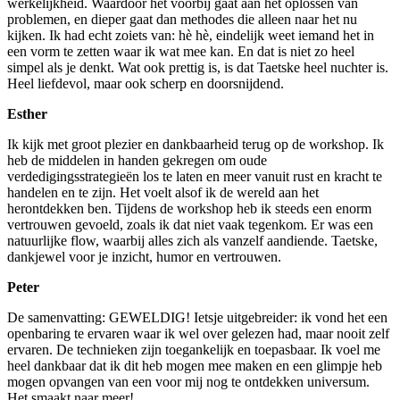
werkelijkheid. Waardoor het voorbij gaat aan het oplossen van
problemen, en dieper gaat dan methodes die alleen naar het nu
kijken. Ik had echt zoiets van: hè hè, eindelijk weet iemand het in
een vorm te zetten waar ik wat mee kan. En dat is niet zo heel
simpel als je denkt. Wat ook prettig is, is dat Taetske heel nuchter is.
Heel liefdevol, maar ook scherp en doorsnijdend.
Esther
Ik kijk met groot plezier en dankbaarheid terug op de workshop. Ik
heb de middelen in handen gekregen om oude
verdedigingsstrategieën los te laten en meer vanuit rust en kracht te
handelen en te zijn. Het voelt alsof ik de wereld aan het
herontdekken ben. Tijdens de workshop heb ik steeds een enorm
vertrouwen gevoeld, zoals ik dat niet vaak tegenkom. Er was een
natuurlijke flow, waarbij alles zich als vanzelf aandiende. Taetske,
dankjewel voor je inzicht, humor en vertrouwen.
Peter
De samenvatting: GEWELDIG! Ietsje uitgebreider: ik vond het een
openbaring te ervaren waar ik wel over gelezen had, maar nooit zelf
ervaren. De technieken zijn toegankelijk en toepasbaar. Ik voel me
heel dankbaar dat ik dit heb mogen mee maken en een glimpje heb
mogen opvangen van een voor mij nog te ontdekken universum.
Het smaakt naar meer!