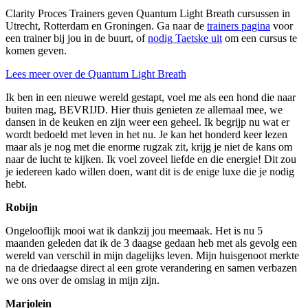
Clarity Proces Trainers geven Quantum Light Breath cursussen in
Utrecht, Rotterdam en Groningen. Ga naar de
trainers pagina
voor
een trainer bij jou in de buurt, of
nodig Taetske uit
om een cursus te
komen geven.
Lees meer over de Quantum Light Breath
Ik ben in een nieuwe wereld gestapt, voel me als een hond die naar
buiten mag, BEVRIJD. Hier thuis genieten ze allemaal mee, we
dansen in de keuken en zijn weer een geheel. Ik begrijp nu wat er
wordt bedoeld met leven in het nu. Je kan het honderd keer lezen
maar als je nog met die enorme rugzak zit, krijg je niet de kans om
naar de lucht te kijken. Ik voel zoveel liefde en die energie! Dit zou
je iedereen kado willen doen, want dit is de enige luxe die je nodig
hebt.
Robijn
Ongelooflijk mooi wat ik dankzij jou meemaak. Het is nu 5
maanden geleden dat ik de 3 daagse gedaan heb met als gevolg een
wereld van verschil in mijn dagelijks leven. Mijn huisgenoot merkte
na de driedaagse direct al een grote verandering en samen verbazen
we ons over de omslag in mijn zijn.
Marjolein