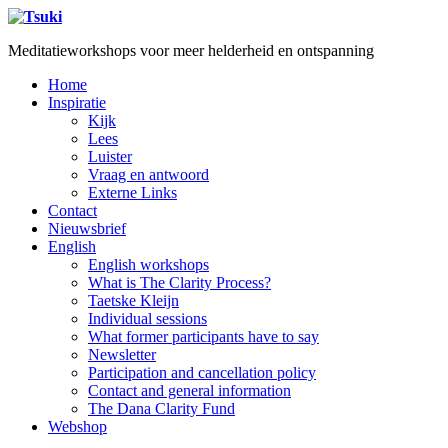
Meditatieworkshops voor meer helderheid en ontspanning
Home
Inspiratie
Kijk
Lees
Luister
Vraag en antwoord
Externe Links
Contact
Nieuwsbrief
English
English workshops
What is The Clarity Process?
Taetske Kleijn
Individual sessions
What former participants have to say
Newsletter
Participation and cancellation policy
Contact and general information
The Dana Clarity Fund
Webshop