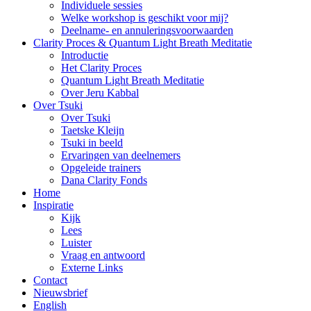
Individuele sessies
Welke workshop is geschikt voor mij?
Deelname- en annuleringsvoorwaarden
Clarity Proces & Quantum Light Breath Meditatie
Introductie
Het Clarity Proces
Quantum Light Breath Meditatie
Over Jeru Kabbal
Over Tsuki
Over Tsuki
Taetske Kleijn
Tsuki in beeld
Ervaringen van deelnemers
Opgeleide trainers
Dana Clarity Fonds
Home
Inspiratie
Kijk
Lees
Luister
Vraag en antwoord
Externe Links
Contact
Nieuwsbrief
English