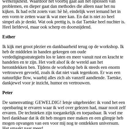
werkelijkheid. Waardoor het voorbij gaat aan het oplossen van
problemen, en dieper gaat dan methodes die alleen naar het nu
kijken. Ik had echt zoiets van: hè hè, eindelijk weet iemand het in
een vorm te zetten waar ik wat mee kan. En dat is niet zo heel
simpel als je denkt. Wat ook prettig is, is dat Taetske heel nuchter is.
Heel liefdevol, maar ook scherp en doorsnijdend.
Esther
Ik kijk met groot plezier en dankbaarheid terug op de workshop. Ik
heb de middelen in handen gekregen om oude
verdedigingsstrategieën los te laten en meer vanuit rust en kracht te
handelen en te zijn. Het voelt alsof ik de wereld aan het
herontdekken ben. Tijdens de workshop heb ik steeds een enorm
vertrouwen gevoeld, zoals ik dat niet vaak tegenkom. Er was een
natuurlijke flow, waarbij alles zich als vanzelf aandiende. Taetske,
dankjewel voor je inzicht, humor en vertrouwen.
Peter
De samenvatting: GEWELDIG! Ietsje uitgebreider: ik vond het een
openbaring te ervaren waar ik wel over gelezen had, maar nooit zelf
ervaren. De technieken zijn toegankelijk en toepasbaar. Ik voel me
heel dankbaar dat ik dit heb mogen mee maken en een glimpje heb
mogen opvangen van een voor mij nog te ontdekken universum.
Het smaakt naar meer!