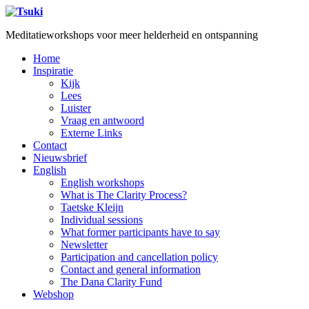
Meditatieworkshops voor meer helderheid en ontspanning
Home
Inspiratie
Kijk
Lees
Luister
Vraag en antwoord
Externe Links
Contact
Nieuwsbrief
English
English workshops
What is The Clarity Process?
Taetske Kleijn
Individual sessions
What former participants have to say
Newsletter
Participation and cancellation policy
Contact and general information
The Dana Clarity Fund
Webshop