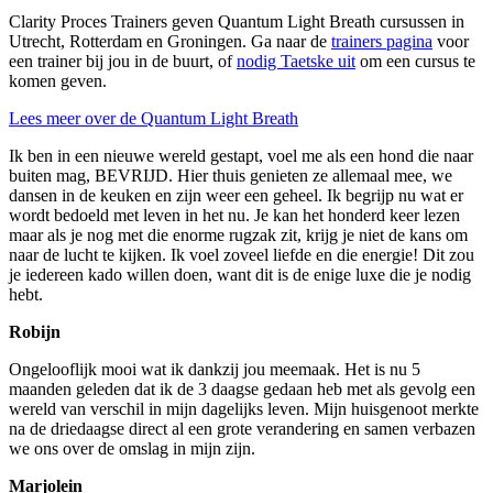
Clarity Proces Trainers geven Quantum Light Breath cursussen in
Utrecht, Rotterdam en Groningen. Ga naar de
trainers pagina
voor
een trainer bij jou in de buurt, of
nodig Taetske uit
om een cursus te
komen geven.
Lees meer over de Quantum Light Breath
Ik ben in een nieuwe wereld gestapt, voel me als een hond die naar
buiten mag, BEVRIJD. Hier thuis genieten ze allemaal mee, we
dansen in de keuken en zijn weer een geheel. Ik begrijp nu wat er
wordt bedoeld met leven in het nu. Je kan het honderd keer lezen
maar als je nog met die enorme rugzak zit, krijg je niet de kans om
naar de lucht te kijken. Ik voel zoveel liefde en die energie! Dit zou
je iedereen kado willen doen, want dit is de enige luxe die je nodig
hebt.
Robijn
Ongelooflijk mooi wat ik dankzij jou meemaak. Het is nu 5
maanden geleden dat ik de 3 daagse gedaan heb met als gevolg een
wereld van verschil in mijn dagelijks leven. Mijn huisgenoot merkte
na de driedaagse direct al een grote verandering en samen verbazen
we ons over de omslag in mijn zijn.
Marjolein