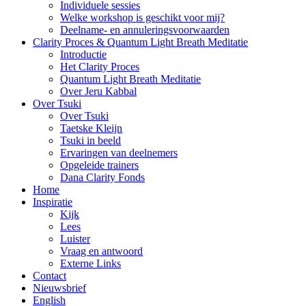
Individuele sessies
Welke workshop is geschikt voor mij?
Deelname- en annuleringsvoorwaarden
Clarity Proces & Quantum Light Breath Meditatie
Introductie
Het Clarity Proces
Quantum Light Breath Meditatie
Over Jeru Kabbal
Over Tsuki
Over Tsuki
Taetske Kleijn
Tsuki in beeld
Ervaringen van deelnemers
Opgeleide trainers
Dana Clarity Fonds
Home
Inspiratie
Kijk
Lees
Luister
Vraag en antwoord
Externe Links
Contact
Nieuwsbrief
English