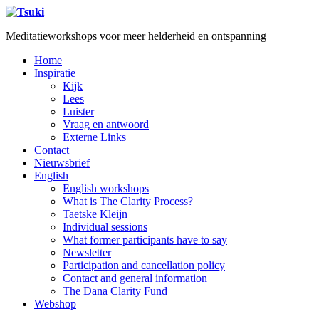
Meditatieworkshops voor meer helderheid en ontspanning
Home
Inspiratie
Kijk
Lees
Luister
Vraag en antwoord
Externe Links
Contact
Nieuwsbrief
English
English workshops
What is The Clarity Process?
Taetske Kleijn
Individual sessions
What former participants have to say
Newsletter
Participation and cancellation policy
Contact and general information
The Dana Clarity Fund
Webshop