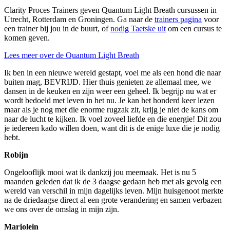
Clarity Proces Trainers geven Quantum Light Breath cursussen in
Utrecht, Rotterdam en Groningen. Ga naar de
trainers pagina
voor
een trainer bij jou in de buurt, of
nodig Taetske uit
om een cursus te
komen geven.
Lees meer over de Quantum Light Breath
Ik ben in een nieuwe wereld gestapt, voel me als een hond die naar
buiten mag, BEVRIJD. Hier thuis genieten ze allemaal mee, we
dansen in de keuken en zijn weer een geheel. Ik begrijp nu wat er
wordt bedoeld met leven in het nu. Je kan het honderd keer lezen
maar als je nog met die enorme rugzak zit, krijg je niet de kans om
naar de lucht te kijken. Ik voel zoveel liefde en die energie! Dit zou
je iedereen kado willen doen, want dit is de enige luxe die je nodig
hebt.
Robijn
Ongelooflijk mooi wat ik dankzij jou meemaak. Het is nu 5
maanden geleden dat ik de 3 daagse gedaan heb met als gevolg een
wereld van verschil in mijn dagelijks leven. Mijn huisgenoot merkte
na de driedaagse direct al een grote verandering en samen verbazen
we ons over de omslag in mijn zijn.
Marjolein