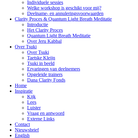
Individuele sessies
Welke workshop is geschikt voor mij?
Deelname- en annuleringsvoorwaarden
Clarity Proces & Quantum Light Breath Meditatie
Introductie
Het Clarity Proces
Quantum Light Breath Meditatie
Over Jeru Kabbal
Over Tsuki
Over Tsuki
Taetske Kleijn
Tsuki in beeld
Ervaringen van deelnemers
Opgeleide trainers
Dana Clarity Fonds
Home
Inspiratie
Kijk
Lees
Luister
Vraag en antwoord
Externe Links
Contact
Nieuwsbrief
English