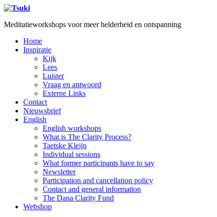
Meditatieworkshops voor meer helderheid en ontspanning
Home
Inspiratie
Kijk
Lees
Luister
Vraag en antwoord
Externe Links
Contact
Nieuwsbrief
English
English workshops
What is The Clarity Process?
Taetske Kleijn
Individual sessions
What former participants have to say
Newsletter
Participation and cancellation policy
Contact and general information
The Dana Clarity Fund
Webshop